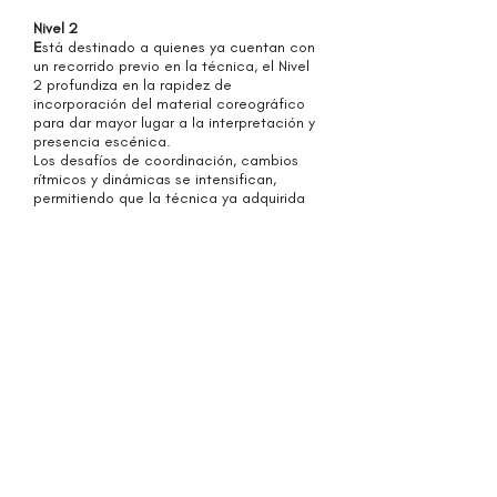
Nivel 2
E
stá d
estinado a quienes ya cuentan con
un recorrido previo en la técnica, el Nivel
2 profundiza en la rapidez de
incorporación del material coreográfico
para dar mayor lugar a la interpretación y
presencia escénica.
Los desafíos de coordinación, cambios
rítmicos y dinámicas se intensifican,
permitiendo que la técnica ya adquirida
se transforme en una herramienta
expresiva. El foco deja de estar
únicamente en aprender la coreografía y
pasa a centrarse en cómo habitarla,
interpretarla y proyectarla.
Profesora Malena Romanó
Nivel 1 y 2
Lunes de 19.15 a 20.15hs
Nivel 2
Viernes de 15.00 a 16.15hs
Nivel 1
Viernes de 16.15 a 17.15hs